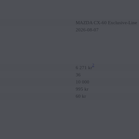
MAZDA CX-60 Exclusive-Line
2026-08-07
2
6 271 kr
36
10 000
995 kr
60 kr