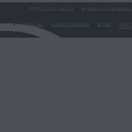
BYGG DIN MAZDA
BOKA PROVKÖRNING
LLER
ELBILAR
ERBJUDANDEN
KÖPA
PRI