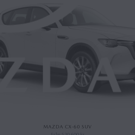
MAZDA CX-60 SUV
Från
520 600 kr