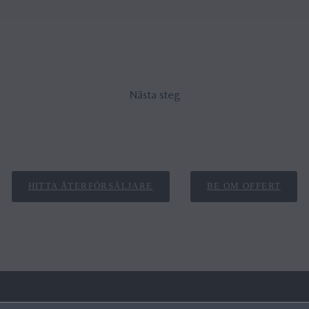
Nästa steg
HITTA ÅTERFÖRSÄLJARE
BE OM OFFERT