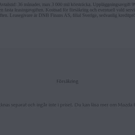
Avtalstid: 36 månader, max 3 000 mil körsträcka. Uppläggningsavgift 9
 fasta leasingavgiften. Kostnad för försäkring och eventuell vald service
ften. Leasegivare är DNB Finans AS, filial Sverige, sedvanlig kreditpr
För­säkring
cknas separat och ingår inte i priset. Du kan läsa mer om Mazda