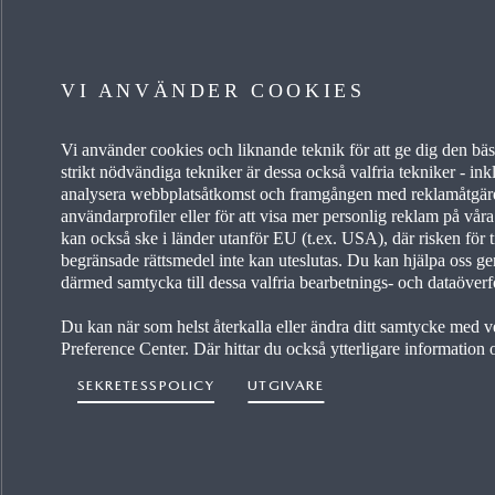
JAG VILL
LÄS 
VI ANVÄNDER COOKIES
VETA MER OM FINANSIERING
NYHETE
Vi använder cookies och liknande teknik för att ge dig den b
strikt nödvändiga tekniker är dessa också valfria tekniker - inklu
HITTA EN ÅTERFÖRSÄLJARE
NYHET
analysera webbplatsåtkomst och framgången med reklamåtgärder
användarprofiler eller för att visa mer personlig reklam på vår
SE PÅ TILLBEHÖR
KARRI
kan också ske i länder utanför EU (t.ex. USA), där risken för t
begränsade rättsmedel inte kan uteslutas. Du kan hjälpa oss g
därmed samtycka till dessa valfria bearbetnings- och dataöverfö
BYGGA EN BIL
PRESS
Du kan när som helst återkalla eller ändra ditt samtycke med ve
Preference Center. Där hittar du också ytterligare information
SEKRETESSPOLICY
UTGIVARE
Till
Välj ett land