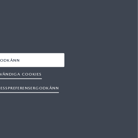
FÖLJ OSS PÅ
FACEBOOK
YOUTUBE
ODKÄNN
INSTAGRAM
VÄNDIGA COOKIES
TESSPREFERENSERGODKÄNN
Kontakta oss
Oberoende verkstäder
Utgivare
6 271 kr/månad