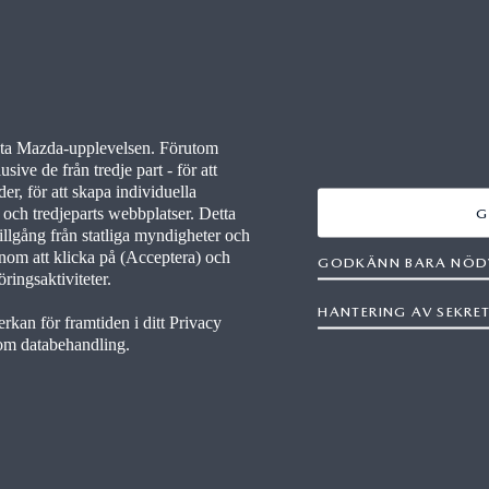
OM
BRA ATT VETA
R OCH EVENT
VANLIGA FRÅGOR
ästa Mazda-upplevelsen. Förutom
sive de från tredje part - för att
SBREV
INFOTAINMENT
, för att skapa individuella
a och tredjeparts webbplatser. Detta
G
ÄR
GARANTI
illgång från statliga myndigheter och
enom att klicka på (Acceptera) och
GODKÄNN BARA NÖD
ringsaktiviteter.
WLTP
HANTERING AV SEKRE
rkan för framtiden i ditt Privacy
 om databehandling.
gänglighetsredogörelse
Villkor
Sekretess
Cookies
Press