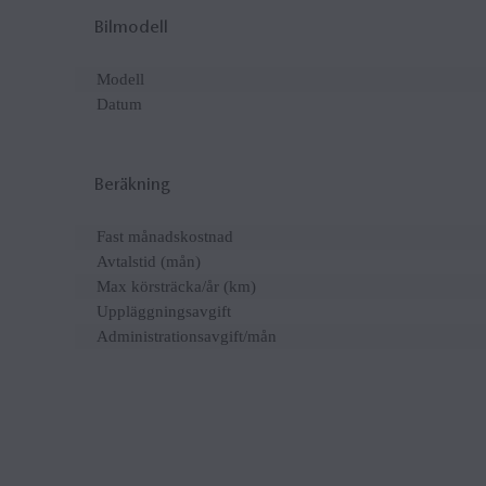
Bilmodell
Modell
Datum
Beräkning
Fast månadskostnad
Avtalstid (mån)
Max körsträcka/år (km)
Uppläggningsavgift
Administrationsavgift/mån