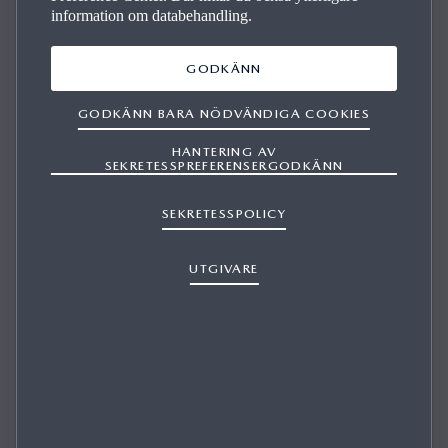
information om databehandling.
Uppdaterade villkor
GODKÄNN
GODKÄNN BARA NÖDVÄNDIGA COOKIES
Sekretesspolicyn för My Mazda har ändrats. Du måste
godkänna den för att utnyttja erbjudandet.
HANTERING AV
SEKRETESSPREFERENSERGODKÄNN
Jag har läst och godkänt
SEKRETESSPOLICY
sekretesspolicyn
.
UTGIVARE
SKICKA