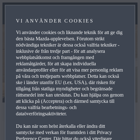
VI ANVÄNDER COOKIES
Vi använder cookies och liknande teknik för att ge dig
den bästa Mazda-upplevelsen. Förutom strikt
nödvändiga tekniker är dessa också valfria tekniker -
inklusive de från tredje part - för att analysera
webbplatsåtkomst och framgången med
reklamåtgärder, för att skapa individuella
användarprofiler eller för att visa mer personlig reklam
på våra och tredjeparts webbplatser. Detta kan också
ske i länder utanför EU (t.ex. USA), där risken för
tillgång från statliga myndigheter och begränsade
rättsmedel inte kan uteslutas. Du kan hjälpa oss genom
att klicka på (Acceptera) och därmed samtycka till
dessa valfria bearbetnings- och
MY MAZDA
dataöverföringsaktiviteter.
Du kan när som helst återkalla eller ändra ditt
samtycke med verkan för framtiden i ditt Privacy
Preference Center. Där hittar du också ytterligare