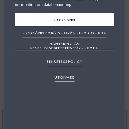
information om databehandling.
GODKÄNN
GODKÄNN BARA NÖDVÄNDIGA COOKIES
VILKA ÄR HERE MAPS OCH VAR HITTAR
HANTERING AV
JAG MER INFORMATION OM DEM?
SEKRETESSPREFERENSERGODKÄNN
SEKRETESSPOLICY
UTGIVARE
1/1
HERE Maps är MAZDAs digitala kartleverantör och
världsledande inom kartdata och innehåll med hög kvalitet.
Kartor från HERE finns i de flesta inbyggda
navigeringssystem som tillverkas i Europa och Nordamerika.
Gå till www.here.com om du vill veta mer.
Jag vill