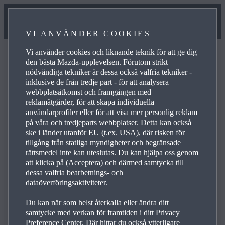
VI ANVÄNDER COOKIES
Vi använder cookies och liknande teknik för att ge dig
den bästa Mazda-upplevelsen. Förutom strikt
nödvändiga tekniker är dessa också valfria tekniker -
inklusive de från tredje part - för att analysera
Frågor och svar
webbplatsåtkomst och framgången med
reklamåtgärder, för att skapa individuella
användarprofiler eller för att visa mer personlig reklam
på våra och tredjeparts webbplatser. Detta kan också
Bläddra bland de vanligaste frågorna och svaren om
ske i länder utanför EU (t.ex. USA), där risken för
Mazdas produkter och tjänster när du vill få svar på
tillgång från statliga myndigheter och begränsade
frågor, hitta kontaktuppgifter och se referenslänkar för
rättsmedel inte kan uteslutas. Du kan hjälpa oss genom
att klicka på (Acceptera) och därmed samtycka till
frågor. Använd plusikonen till höger när du vill se svar på
dessa valfria bearbetnings- och
en viss fråga i listan nedan:
dataöverföringsaktiviteter.
Du kan när som helst återkalla eller ändra ditt
samtycke med verkan för framtiden i ditt Privacy
Preference Center. Där hittar du också ytterligare