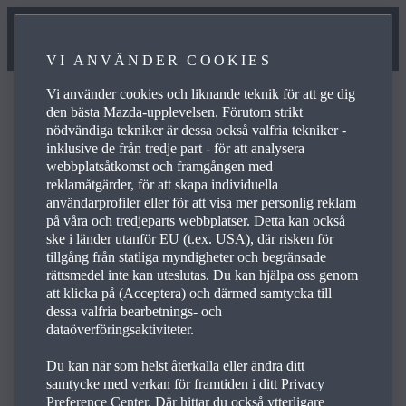
VI ANVÄNDER COOKIES
Vi använder cookies och liknande teknik för att ge dig
den bästa Mazda-upplevelsen. Förutom strikt
nödvändiga tekniker är dessa också valfria tekniker -
inklusive de från tredje part - för att analysera
Frågor och svar
webbplatsåtkomst och framgången med
reklamåtgärder, för att skapa individuella
användarprofiler eller för att visa mer personlig reklam
på våra och tredjeparts webbplatser. Detta kan också
Bläddra bland de vanligaste frågorna och svaren om
ske i länder utanför EU (t.ex. USA), där risken för
Mazdas produkter och tjänster när du vill få svar på
tillgång från statliga myndigheter och begränsade
frågor, hitta kontaktuppgifter och se referenslänkar för
rättsmedel inte kan uteslutas. Du kan hjälpa oss genom
att klicka på (Acceptera) och därmed samtycka till
frågor. Använd plusikonen till höger när du vill se svar på
dessa valfria bearbetnings- och
en viss fråga i listan nedan:
dataöverföringsaktiviteter.
Du kan när som helst återkalla eller ändra ditt
samtycke med verkan för framtiden i ditt Privacy
Preference Center. Där hittar du också ytterligare