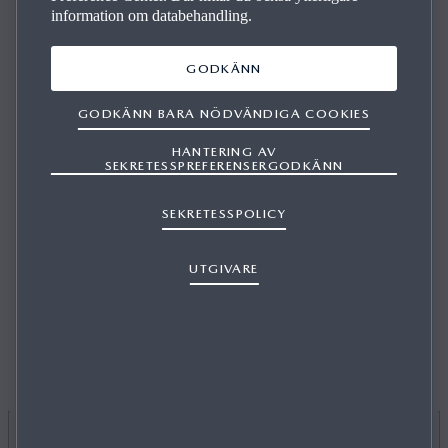
information om databehandling.
GODKÄNN
GODKÄNN BARA NÖDVÄNDIGA COOKIES
KAN JAG INSTALLERA MAZDA UPDATE
HANTERING AV
TOOLBOX I WINDOWS 7/WINDOWS 8
SEKRETESSPREFERENSERGODKÄNN
(8.1)/WINDOWS 10/OSX?
SEKRETESSPOLICY
UTGIVARE
1/1
Mazda Update Toolbox är kompatibelt med Windows 7,
Windows 8 (8.1), Windows 10 samt OSX 10.10 och senare.
Kontakta en återförsäljare för mer information om du
använder en plattform som inte stöds.