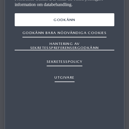
information om databehandling.
GODKÄNN
GODKÄNN BARA NÖDVÄNDIGA COOKIES
HANTERING AV
SEKRETESSPREFERENSERGODKÄNN
MITT NAVIGERINGSSYSTEM VISAR INTE
ALLTID DEN VÄG SOM JAG VET ÄR DEN
SEKRETESSPOLICY
KORTASTE/SNABBASTE RUTTEN.
UTGIVARE
1/1
Vi känner alla till genvägar i närområdet som vi använder för
att undvika rusningstrafik eller dåligt inställda trafikljus.
Navigeringssystem beräknar rutter med hjälp av detaljerad
information från kartdatabasen och tar med olika förhållanden
i beräkningen, som faktisk sträcka, genomsnittlig hastighet,