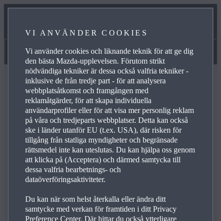
HANDBÖCKER OCH VIDEOR
VI ANVÄNDER COOKIES
VÅRT SERVICELÖFTE
Vi använder cookies och liknande teknik för att ge dig
Handböcker och videor
den bästa Mazda-upplevelsen. Förutom strikt
nödvändiga tekniker är dessa också valfria tekniker -
inklusive de från tredje part - för att analysera
webbplatsåtkomst och framgången med
reklamåtgärder, för att skapa individuella
användarprofiler eller för att visa mer personlig reklam
Frågor och svar
på våra och tredjeparts webbplatser. Detta kan också
ske i länder utanför EU (t.ex. USA), där risken för
tillgång från statliga myndigheter och begränsade
rättsmedel inte kan uteslutas. Du kan hjälpa oss genom
Bläddra bland de vanligaste frågorna och svaren om
att klicka på (Acceptera) och därmed samtycka till
Mazdas produkter och tjänster när du vill få svar på
dessa valfria bearbetnings- och
frågor, hitta kontaktuppgifter och se referenslänkar för
dataöverföringsaktiviteter.
frågor. Använd plusikonen till höger när du vill se svar på
Du kan när som helst återkalla eller ändra ditt
en viss fråga i listan nedan:
samtycke med verkan för framtiden i ditt Privacy
Preference Center. Där hittar du också ytterligare