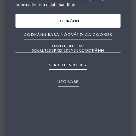
information om databehandling.
GODKÄNN
GODKÄNN BARA NÖDVÄNDIGA COOKIES
HANTERING AV
SEKRETESSPREFERENSERGODKÄNN
KAN JAG INSTALLERA MAZDA UPDATE
TOOLBOX I WINDOWS 7/WINDOWS 8
SEKRETESSPOLICY
(8.1)/WINDOWS 10/OSX?
UTGIVARE
1/1
Mazda Update Toolbox är kompatibelt med Windows 7,
Windows 8 (8.1), Windows 10 samt OSX 10.10 och senare.
Kontakta en återförsäljare för mer information om du
använder en plattform som inte stöds.