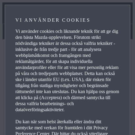
HANDBÖCKER OCH VIDEOR
VI ANVÄNDER COOKIES
VÅRT SERVICELÖFTE
Vi använder cookies och liknande teknik för att ge dig
Handböcker och videor
den bästa Mazda-upplevelsen. Förutom strikt
nödvändiga tekniker är dessa också valfria tekniker -
inklusive de från tredje part - för att analysera
webbplatsåtkomst och framgången med
reklamåtgärder, för att skapa individuella
användarprofiler eller för att visa mer personlig reklam
Frågor och svar
på våra och tredjeparts webbplatser. Detta kan också
ske i länder utanför EU (t.ex. USA), där risken för
tillgång från statliga myndigheter och begränsade
rättsmedel inte kan uteslutas. Du kan hjälpa oss genom
Bläddra bland de vanligaste frågorna och svaren om
att klicka på (Acceptera) och därmed samtycka till
Mazdas produkter och tjänster när du vill få svar på
dessa valfria bearbetnings- och
frågor, hitta kontaktuppgifter och se referenslänkar för
dataöverföringsaktiviteter.
frågor. Använd plusikonen till höger när du vill se svar på
Du kan när som helst återkalla eller ändra ditt
en viss fråga i listan nedan:
samtycke med verkan för framtiden i ditt Privacy
Preference Center. Där hittar du också ytterligare