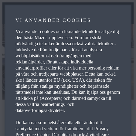
VI ANVÄNDER COOKIES
Vi använder cookies och liknande teknik för att ge dig
den bästa Mazda-upplevelsen. Förutom strikt
nödvändiga tekniker är dessa också valfria tekniker -
inklusive de från tredje part - för att analysera
webbplatsåtkomst och framgången med
reklamåtgärder, för att skapa individuella
användarprofiler eller för att visa mer personlig reklam
på våra och tredjeparts webbplatser. Detta kan också
ske i länder utanför EU (t.ex. USA), där risken för
tillgång från statliga myndigheter och begränsade
rättsmedel inte kan uteslutas. Du kan hjälpa oss genom
att klicka på (Acceptera) och därmed samtycka till
dessa valfria bearbetnings- och
Allmänt fel
dataöverföringsaktiviteter.
Du kan när som helst återkalla eller ändra ditt
samtycke med verkan för framtiden i ditt Privacy
Preference Center. Där hittar du också ytterligare