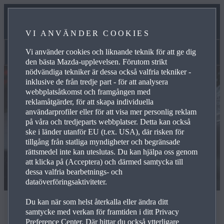
TILLBEHÖR
VI ANVÄNDER COOKIES
INBYTESPRIS
Vi använder cookies och liknande teknik för att ge dig
Företag
den bästa Mazda-upplevelsen. Förutom strikt
nödvändiga tekniker är dessa också valfria tekniker -
inklusive de från tredje part - för att analysera
webbplatsåtkomst och framgången med
reklamåtgärder, för att skapa individuella
användarprofiler eller för att visa mer personlig reklam
på våra och tredjeparts webbplatser. Detta kan också
ske i länder utanför EU (t.ex. USA), där risken för
tillgång från statliga myndigheter och begränsade
rättsmedel inte kan uteslutas. Du kan hjälpa oss genom
att klicka på (Acceptera) och därmed samtycka till
dessa valfria bearbetnings- och
dataöverföringsaktiviteter.
Du kan när som helst återkalla eller ändra ditt
Bilansvarig
samtycke med verkan för framtiden i ditt Privacy
Preference Center. Där hittar du också ytterligare