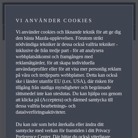
TILLBEHÖR
VI ANVÄNDER COOKIES
INBYTESPRIS
Vi använder cookies och liknande teknik för att ge dig
Köpa
den bästa Mazda-upplevelsen. Förutom strikt
nödvändiga tekniker är dessa också valfria tekniker -
inklusive de från tredje part - för att analysera
webbplatsåtkomst och framgången med
reklamåtgärder, för att skapa individuella
användarprofiler eller för att visa mer personlig reklam
Mazda3 2.5 Centre-line automat
på våra och tredjeparts webbplatser. Detta kan också
ske i länder utanför EU (t.ex. USA), där risken för
tillgång från statliga myndigheter och begränsade
rättsmedel inte kan uteslutas. Du kan hjälpa oss genom
att klicka på (Acceptera) och därmed samtycka till
dessa valfria bearbetnings- och
dataöverföringsaktiviteter.
Specifikationer
Du kan när som helst återkalla eller ändra ditt
samtycke med verkan för framtiden i ditt Privacy
Preference Center. Där hittar du också ytterligare