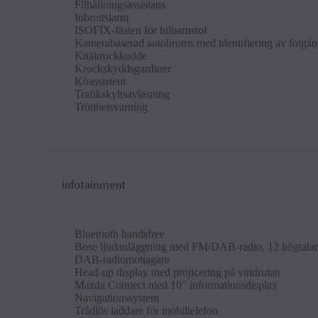
Fil­håll­n­ing­sas­sist­ans
In­brott­slarm
ISOFIX-fästen för bil­barn­stol
Kam­era­baserad auto­broms med iden­ti­fier­ing av fot­gänga
Knäk­rockkudde
Krock­sky­dds­gardiner
Köass­ist­ent
Trafik­s­ky­lt­savläs­n­ing
Tröt­thets­varn­ing
infotainment
Bluetooth hands­free
Bose ljudan­läggn­ing med FM/DAB-ra­dio, 12 högtal
DAB-ra­dio­mot­tagare
Head-up dis­play med projicer­ing på vindrutan
Mazda Con­nect med 10" in­form­a­tions­dis­play
Nav­ig­a­tionssys­tem
Trådlös lad­dare för mo­bil­tele­fon