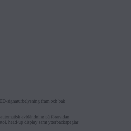
ED-sig­na­tur­belys­n­ing fram och bak
d auto­mat­isk avbländ­n­ing på förarsid­an
rstol, head-up dis­play samt yt­ter­back­spe­g­lar