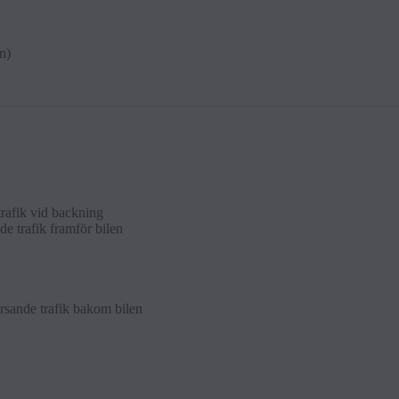
n)
rafik vid backn­ing
e trafik fram­för bi­len
orsande trafik bakom bi­len