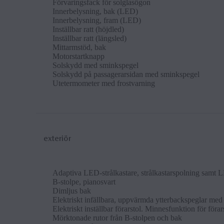
För­var­ings­fack för solglasögon
In­n­er­belys­n­ing, bak (LED)
In­n­er­belys­n­ing, fram (LED)
In­ställ­bar ratt (höjdled)
In­ställ­bar ratt (längsled)
Mit­tarm­stöd, bak
Mo­tor­startknapp
Sol­sky­dd med smink­spe­gel
Sol­sky­dd på pas­sagerarsid­an med smink­spe­gel
Uteter­mo­met­er med frostvarn­ing
exteriör
Ad­aptiva LED-strålkastare, strålkastarspol­n­ing samt L
B-stolpe, pi­anos­vart
Dim­ljus bak
Elek­triskt in­fäll­bara, up­pvärm­da yt­ter­back­spe­g­lar me
Elek­triskt in­ställ­bar förarstol. Min­nes­funk­tion för föra
Mörk­ton­ade rutor från B-stolpen och bak