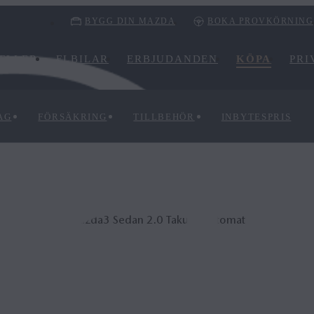
BYGG DIN MAZDA
BOKA PROVKÖRNING
ELLER
ELBILAR
ERBJUDANDEN
KÖPA
PRI
AG
FÖRSÄKRING
TILLBEHÖR
INBYTESPRIS
Mazda3 Sedan 2.0 Takumi automat