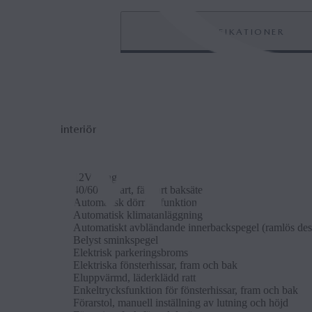
SPECIFIKATIONER
interiör
12V ut­tag
40/60 del­bart, fäll­bart bak­säte
Auto­mat­isk dör­rlås-funk­tion
Auto­mat­isk klimatan­läggn­ing
Auto­mat­iskt avbländande in­n­er­back­spe­gel (ram­lös de
Belyst smink­spe­gel
Elek­trisk park­er­ings­broms
Elek­triska fön­sterhis­sar, fram och bak
Elup­pvärmd, läder­klädd ratt
En­keltrycks­funk­tion för fön­sterhis­sar, fram och bak
Förarstol, manuell in­ställ­n­ing av lut­n­ing och höjd