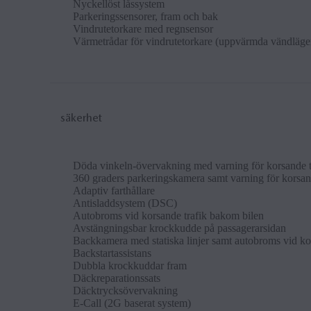
Nyckellöst låssys­tem
Park­er­ings­sensorer, fram och bak
Vindrutet­ork­are med regn­sensor
Vär­metrådar för vindrutet­ork­are (up­pvärm­da vändlä­ge
säkerhet
Döda vinkeln-över­vakn­ing med varn­ing för korsande t
360 graders park­er­ing­skam­era samt varn­ing för korsand
Ad­apt­iv farthål­lare
An­tis­ladd­sys­tem (DSC)
Auto­broms vid korsande trafik bakom bi­len
Avstängn­ings­bar krockkudde på pas­sagerarsid­an
Backkam­era med stat­iska lin­jer samt auto­broms vid k
Back­star­tassist­ans
Dubbla krockkud­dar fram
Däckre­par­a­tions­sats
Däcktryck­söver­vakn­ing
E-Call (2G baserat sys­tem)