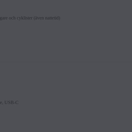
re och cyk­l­ister (även nat­tet­id)
are, USB-C