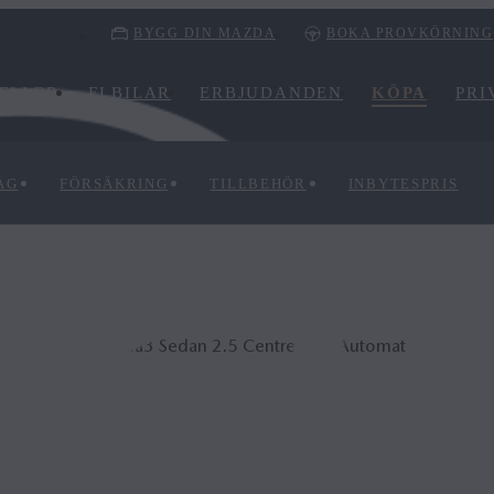
BYGG DIN MAZDA
BOKA PROVKÖRNING
ELLER
ELBILAR
ERBJUDANDEN
KÖPA
PRI
AG
FÖRSÄKRING
TILLBEHÖR
INBYTESPRIS
Mazda3 Sedan 2.5 Centre-Line Automat