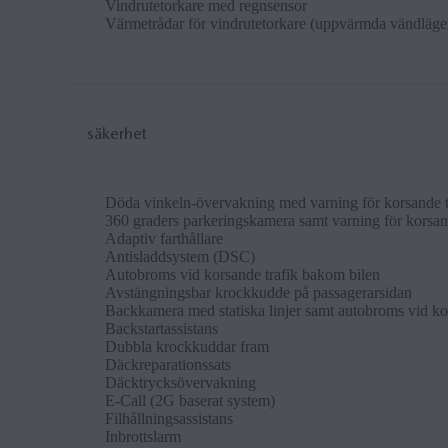
Vindrutet­ork­are med regn­sensor
Vär­metrådar för vindrutet­ork­are (up­pvärm­da vändlä­ge
säkerhet
Döda vinkeln-över­vakn­ing med varn­ing för korsande t
360 graders park­er­ing­skam­era samt varn­ing för korsand
Ad­apt­iv farthål­lare
An­tis­ladd­sys­tem (DSC)
Auto­broms vid korsande trafik bakom bi­len
Avstängn­ings­bar krockkudde på pas­sagerarsid­an
Backkam­era med stat­iska lin­jer samt auto­broms vid k
Back­star­tassist­ans
Dubbla krockkud­dar fram
Däckre­par­a­tions­sats
Däcktryck­söver­vakn­ing
E-Call (2G baserat sys­tem)
Fil­håll­n­ing­sas­sist­ans
In­brott­slarm