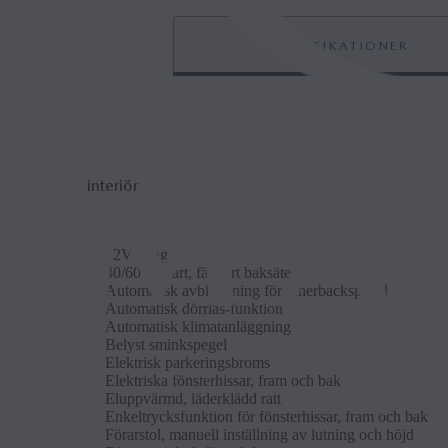
SPECIFIKATIONER
interiör
12V ut­tag
40/60 del­bart, fäll­bart bak­säte
Auto­mat­isk avbländ­n­ing för in­n­er­back­spe­gel
Auto­mat­isk dör­rlås-funk­tion
Auto­mat­isk klimatan­läggn­ing
Belyst smink­spe­gel
Elek­trisk park­er­ings­broms
Elek­triska fön­sterhis­sar, fram och bak
Elup­pvärmd, läder­klädd ratt
En­keltrycks­funk­tion för fön­sterhis­sar, fram och bak
Förarstol, manuell in­ställ­n­ing av lut­n­ing och höjd