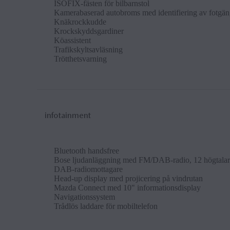
ISOFIX-fästen för bil­barn­stol
Kam­era­baserad auto­broms med iden­ti­fier­ing av fot­gänga
Knäk­rockkudde
Krock­sky­dds­gardiner
Köass­ist­ent
Trafik­s­ky­lt­savläs­n­ing
Tröt­thets­varn­ing
infotainment
Bluetooth hands­free
Bose ljudan­läggn­ing med FM/DAB-ra­dio, 12 högtal
DAB-ra­dio­mot­tagare
Head-up dis­play med projicer­ing på vindrutan
Mazda Con­nect med 10" in­form­a­tions­dis­play
Nav­ig­a­tionssys­tem
Trådlös lad­dare för mo­bil­tele­fon