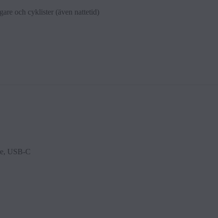
re och cyk­l­ister (även nat­tet­id)
are, USB-C