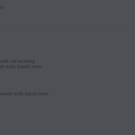
n)
rafik vid backn­ing
e trafik fram­för bi­len
orsande trafik bakom bi­len