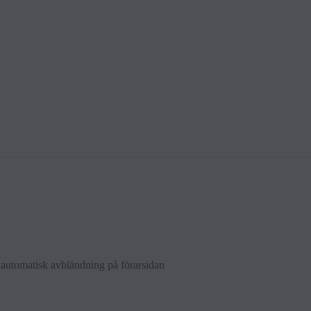
d auto­mat­isk avbländ­n­ing på förarsid­an