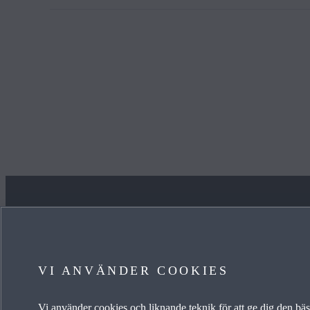
JAG VILL
LÄS 
VI ANVÄNDER COOKIES
VETA MER OM FINANSIERING
NYHETE
Vi använder cookies och liknande teknik för att ge dig den b