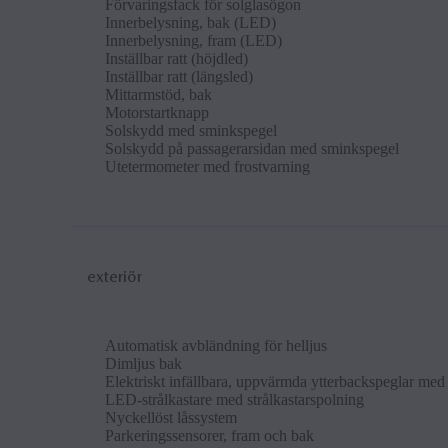
För­var­ings­fack för solglasögon
In­n­er­belys­n­ing, bak (LED)
In­n­er­belys­n­ing, fram (LED)
In­ställ­bar ratt (höjdled)
In­ställ­bar ratt (längsled)
Mit­tarm­stöd, bak
Mo­tor­startknapp
Sol­sky­dd med smink­spe­gel
Sol­sky­dd på pas­sagerarsid­an med smink­spe­gel
Uteter­mo­met­er med frostvarn­ing
exteriör
Auto­mat­isk avbländ­n­ing för helljus
Dim­ljus bak
Elek­triskt in­fäll­bara, up­pvärm­da yt­ter­back­spe­g­lar me
LED-strålkastare med strålkastarspol­n­ing
Nyckellöst låssys­tem
Park­er­ings­sensorer, fram och bak