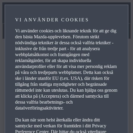
TILLBEHÖR
VI ANVÄNDER COOKIES
INBYTESPRIS
Vi använder cookies och liknande teknik för att ge dig
Köpa
den bästa Mazda-upplevelsen. Förutom strikt
nödvändiga tekniker är dessa också valfria tekniker -
CX‑60 LADDHYBRID
inklusive de från tredje part - för att analysera
webbplatsåtkomst och framgången med
EXCLUSIVE-LINE
reklamåtgärder, för att skapa individuella
användarprofiler eller för att visa mer personlig reklam
på våra och tredjeparts webbplatser. Detta kan också
ske i länder utanför EU (t.ex. USA), där risken för
tillgång från statliga myndigheter och begränsade
rättsmedel inte kan uteslutas. Du kan hjälpa oss genom
att klicka på (Acceptera) och därmed samtycka till
dessa valfria bearbetnings- och
EXTERIÖR
dataöverföringsaktiviteter.
Du kan när som helst återkalla eller ändra ditt
samtycke med verkan för framtiden i ditt Privacy
Preference Center. Där hittar du också ytterligare