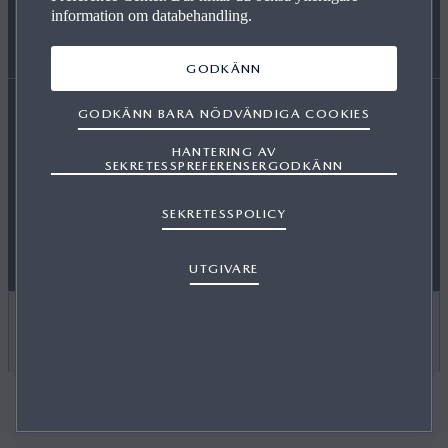
information om databehandling.
GODKÄNN
PRESS
GARANTI
GODKÄNN BARA NÖDVÄNDIGA COOKIES
Tillgänglighetsredogörelse
Villkor
Sekretess
HANTERING AV
WLTP
SEKRETESSPREFERENSERGODKÄNN
Cookies
Press
Kontakta oss
Oberoende verkstäder
SEKRETESSPOLICY
Utgivare
UTGIVARE
VÄLJ ETT LAND