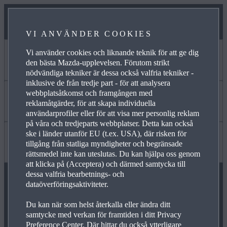
VI ANVÄNDER COOKIES
Vi använder cookies och liknande teknik för att ge dig
Jag vill
den bästa Mazda-upplevelsen. Förutom strikt
nödvändiga tekniker är dessa också valfria tekniker -
inklusive de från tredje part - för att analysera
webbplatsåtkomst och framgången med
VETA MER OM FINANSIERING
Läs om
reklamåtgärder, för att skapa individuella
användarprofiler eller för att visa mer personlig reklam
på våra och tredjeparts webbplatser. Detta kan också
ske i länder utanför EU (t.ex. USA), där risken för
HITTA EN ÅTERFÖRSÄLJARE
NYHETER OCH EVENT
Bra att veta
tillgång från statliga myndigheter och begränsade
rättsmedel inte kan uteslutas. Du kan hjälpa oss genom
att klicka på (Acceptera) och därmed samtycka till
dessa valfria bearbetnings- och
SE PÅ TILLBEHÖR
NYHETSBREV
VANLIGA FRÅGOR
dataöverföringsaktiviteter.
FÖLJ OSS PÅ
Du kan när som helst återkalla eller ändra ditt
samtycke med verkan för framtiden i ditt Privacy
BYGGA EN BIL
KARRIÄR
INFOTAINMENT
Preference Center. Där hittar du också ytterligare