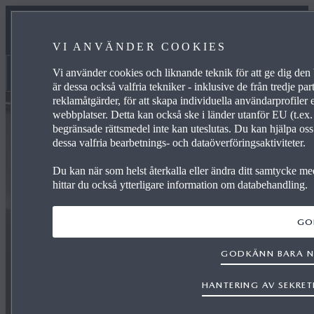
MAZDA STORIES
VI ANVÄNDER COOKIES
PRESS
Vi använder cookies och liknande teknik för att ge dig de
Mazda Stories
är dessa också valfria tekniker - inklusive de från tredje 
reklamåtgärder, för att skapa individuella användarprofiler e
webbplatser. Detta kan också ske i länder utanför EU (t.ex.
begränsade rättsmedel inte kan uteslutas. Du kan hjälpa os
dessa valfria bearbetnings- och dataöverföringsaktiviteter.
Du kan när som helst återkalla eller ändra ditt samtycke me
hittar du också ytterligare information om databehandling.
GO
GODKÄNN BARA N
HANTERING AV SEKRE