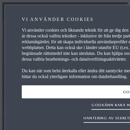
MAZDA STORIES
VI ANVÄNDER COOKIES
PRESS
Vi använder cookies och liknande teknik för att ge dig de
Mazda Stories
är dessa också valfria tekniker - inklusive de från tredje 
reklamåtgärder, för att skapa individuella användarprofiler e
webbplatser. Detta kan också ske i länder utanför EU (t.ex.
begränsade rättsmedel inte kan uteslutas. Du kan hjälpa os
dessa valfria bearbetnings- och dataöverföringsaktiviteter.
Du kan när som helst återkalla eller ändra ditt samtycke me
hittar du också ytterligare information om databehandling.
GO
GODKÄNN BARA N
HANTERING AV SEKRE